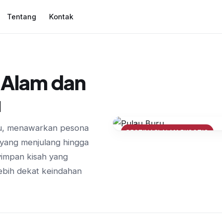
Tentang
Kontak
n Alam dan
u
ku, menawarkan pesona
DESTINASI ALAM EKSOTIS
s yang menjulang hingga
Jelajahi Pantai Ka
yimpan kisah yang
Tagalaya: Pesona 
lebih dekat keindahan