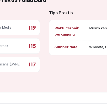
Tips Praktis
119
/ Medis
Waktu terbaik
Musim kema
berkunjung
115
arnas
Sumber data
Wikidata, 
117
ncana (BNPB)